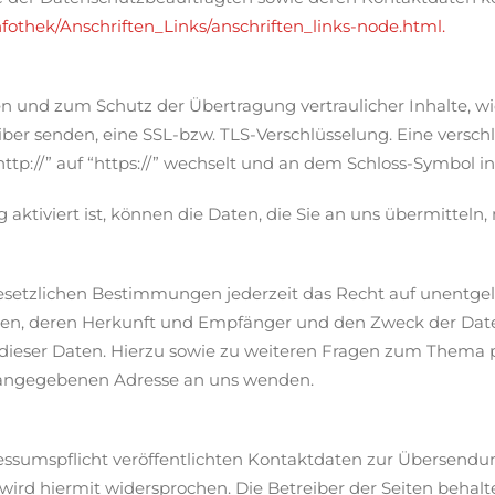
fothek/Anschriften_Links/anschriften_links-node.html.
en und zum Schutz der Übertragung vertraulicher Inhalte, w
eiber senden, eine SSL-bzw. TLS-Verschlüsselung. Eine versc
ttp://” auf “https://” wechselt und an dem Schloss-Symbol in
aktiviert ist, können die Daten, die Sie an uns übermitteln,
etzlichen Bestimmungen jederzeit das Recht auf unentgelt
n, deren Herkunft und Empfänger und den Zweck der Daten
 dieser Daten. Hierzu sowie zu weiteren Fragen zum Them
m angegebenen Adresse an uns wenden.
umspflicht veröffentlichten Kontaktdaten zur Übersendung
rd hiermit widersprochen. Die Betreiber der Seiten behalten