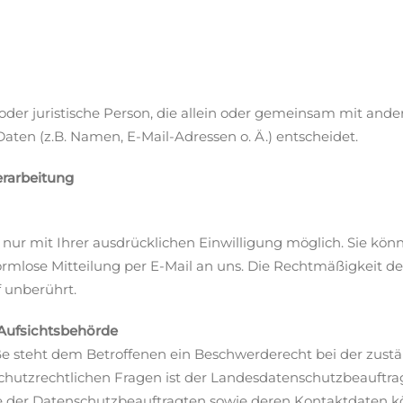
he oder juristische Person, die allein oder gemeinsam mit and
ten (z.B. Namen, E-Mail-Adressen o. Ä.) entscheidet.
erarbeitung
ur mit Ihrer ausdrücklichen Einwilligung möglich. Sie könne
formlose Mitteilung per E-Mail an uns. Die Rechtmäßigkeit d
 unberührt.
Aufsichtsbehörde
ße steht dem Betroffenen ein Beschwerderecht bei der zust
chutzrechtlichen Fragen ist der Landesdatenschutzbeauftra
ste der Datenschutzbeauftragten sowie deren Kontaktdate